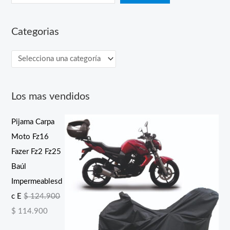
Categorias
Los mas vendidos
Pijama Carpa
Moto Fz16
Fazer Fz2 Fz25
Baúl
Impermeablesd
c E
$
124.900
E
E
$
114.900
l
l