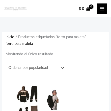
Ir
$
0
al
contenido
Inicio
/ Productos etiquetados “forro para maleta”
forro para maleta
Mostrando el único resultado