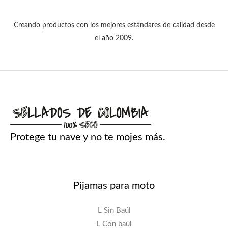
i
i
0
r
$
o
o
h
Creando productos con los mejores estándares de calidad desde
a
o
a
a
el año 2009.
:
1
r
c
s
$
2
i
t
t
4
g
u
a
1
.
i
a
$
3
9
n
l
4
0
a
e
1
.
0
Protege tu nave y no te mojes más.
l
s
0
9
.
e
:
4
0
r
$
.
0
a
9
Pijamas para moto
.
:
1
0
$
0
L Sin Baúl
0
L Con baúl
4