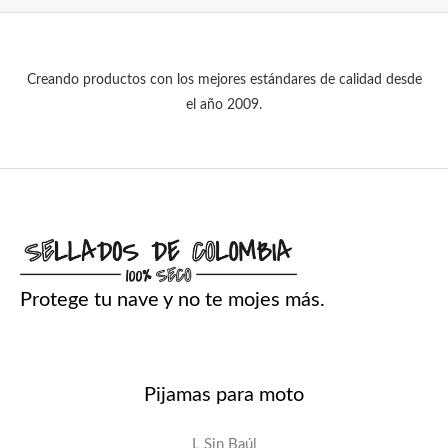
c
c
0
e
:
i
i
0
r
$
o
o
h
Creando productos con los mejores estándares de calidad desde
a
o
a
a
el año 2009.
:
1
r
c
s
$
2
i
t
t
4
g
u
a
1
.
i
a
$
3
9
n
l
4
0
a
e
1
.
0
Protege tu nave y no te mojes más.
l
s
0
9
.
e
:
4
0
r
$
.
0
a
9
Pijamas para moto
.
:
1
0
$
0
L Sin Baúl
0