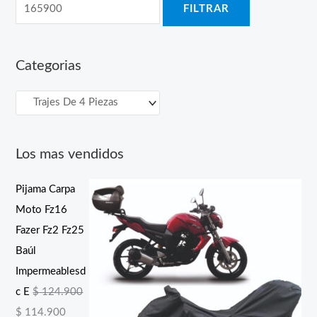
FILTRAR
e
e
c
c
i
i
Categorias
o
o
m
m
í
á
n
x
Los mas vendidos
i
i
m
m
Pijama Carpa
o
o
Moto Fz16
Fazer Fz2 Fz25
Baúl
Impermeablesd
c E
$
124.900
E
E
$
114.900