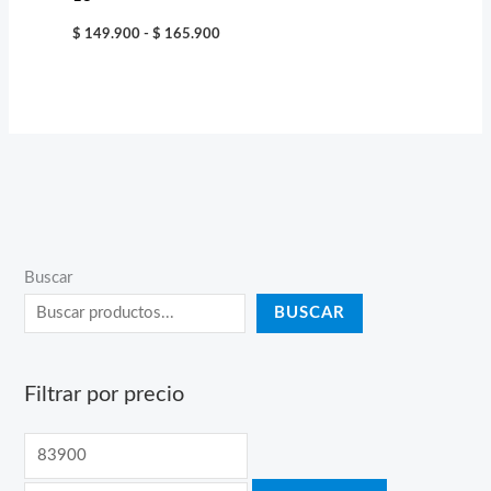
Rango
$
149.900
-
$
165.900
de
precios:
desde
$ 149.900
hasta
$ 165.900
Buscar
BUSCAR
Filtrar por precio
P
P
r
r