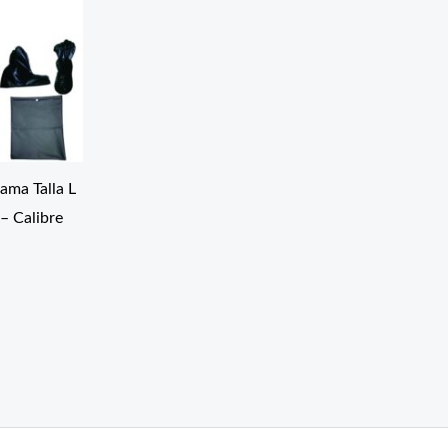
ma Talla L
– Calibre
0
0