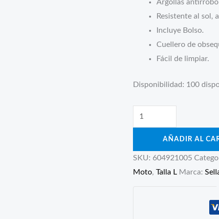
Argollas antirrobo
era:
es:
Resistente al sol, 
$ 104.900.
$ 94.
Incluye Bolso.
Cuellero de obseq
Fácil de limpiar.
Disponibilidad:
100 dispo
Pijama
Bicicleta
AÑADIR AL CA
Argollas
Antirrobo
SKU:
604921005
Catego
Impermeable
Moto
,
Talla L
Marca:
Sel
Hasta
Rin29
cantidad