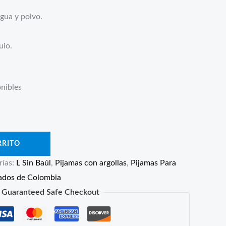
agua y polvo.
900.
uio.
nibles
RRITO
rías:
L Sin Baúl
,
Pijamas con argollas
,
Pijamas Para
lados de Colombia
Guaranteed Safe Checkout