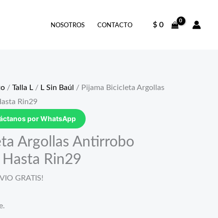
$
0
NOSOTROS
CONTACTO
to
/
Talla L
/
L Sin Baúl
/ Pijama Bicicleta Argollas
Hasta Rin29
táctanos por WhatsApp
eta Argollas Antirrobo
 Hasta Rin29
VIO GRATIS!
o
e.
l