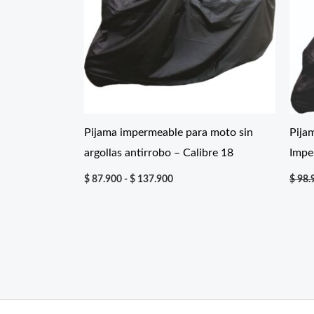
Pijama impermeable para moto sin
Pija
argollas antirrobo – Calibre 18
Impe
Rango
$
87.900
-
$
137.900
$
98.
de
precios:
desde
$ 87.900
hasta
$ 137.900