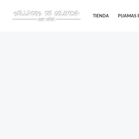
Ir
¡Oferta!
al
TIENDA
PIJAMAS
contenido