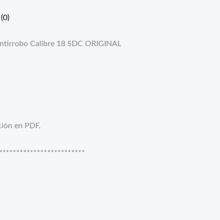
(0)
 antirrobo Calibre 18 SDC ORIGINAL
ción en PDF.
***********************