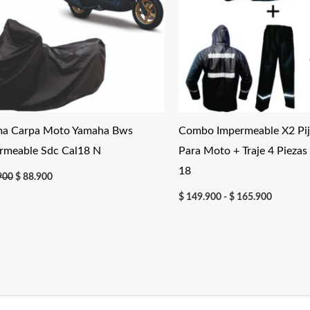
ma Carpa Moto Yamaha Bws
Combo Impermeable X2 Pija
rmeable Sdc Cal18 N
Para Moto + Traje 4 Piezas 
18
El
El
900
$
88.900
precio
precio
Rango
original
actual
$
149.900
-
$
165.900
de
era:
es:
precios:
$ 98.900.
$ 88.900.
desde
$ 149.90
hasta
$ 165.90