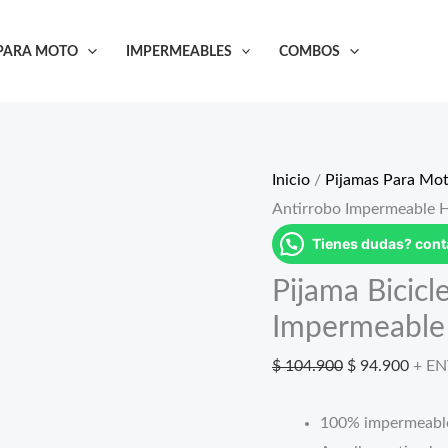
 PARA MOTO
IMPERMEABLES
COMBOS
Inicio
/
Pijamas Para Mo
Antirrobo Impermeable 
Tienes dudas? con
Pijama Bicicl
Impermeable
El
El
$
104.900
$
94.900
+ EN
precio
preci
100% impermeabl
original
actua