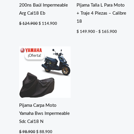
200ns Baúl Impermeable
Pijama Talla L Para Moto
Arg Cal18 Eb
+ Traje 4 Piezas – Calibre
18
El
El
$
124.900
$
114.900
precio
precio
Rango
original
actual
$
149.900
-
$
165.900
de
era:
es:
precios:
$ 124.900.
$ 114.900.
desde
$ 149.90
hasta
¡Oferta!
¡Oferta!
$ 165.90
Pijama Carpa Moto
Yamaha Bws Impermeable
Sdc Cal18 N
El
El
$
98.900
$
88.900