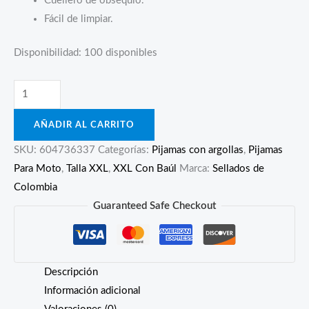
Cuellero de obsequio.
Fácil de limpiar.
Disponibilidad:
100 disponibles
Pijama
Carpa
AÑADIR AL CARRITO
Moto
Baúl
SKU:
604736337
Categorías:
Pijamas con argollas
,
Pijamas
Xxl
Para Moto
,
Talla XXL
,
XXL Con Baúl
Marca:
Sellados de
Impermeable
Colombia
Argollas
Guaranteed Safe Checkout
+
Candado
cantidad
Descripción
Información adicional