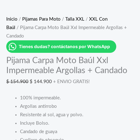
Inicio
/
Pijamas Para Moto
/
Talla XXL
/
XXL Con
Baúl
/ Pijama Carpa Moto Baúl Xxl Impermeable Argollas +
Candado
Tienes dudas? contáctanos por WhatsApp
Pijama Carpa Moto Baúl Xxl
Impermeable Argollas + Candado
El
El
$
154.900
$
144.900
+ ENVIO GRATIS!
precio
precio
100% impermeable.
original
actual
Argollas antirrobo
era:
es:
Resistente al sol, agua y polvo.
$ 154.900.
$ 144.900.
Incluye Bolso.
Candado de guaya