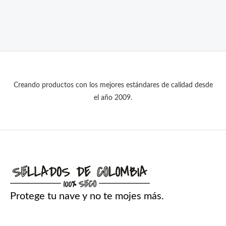
precio
precio
original
actual
era:
es:
$ 98.900.
$ 88.900.
Creando productos con los mejores estándares de calidad desde
el año 2009.
Protege tu nave y no te mojes más.