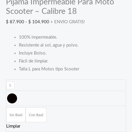
Pijama Impermeable Para Moto
Scooter – Calibre 18
Rango
$
87.900
-
$
104.900
+ ENVIO GRATIS!
de
100% impermeable.
precios:
Resistente al sol, agua y polvo.
desde
Incluye Bolso.
$ 87.900
Fácil de limpiar.
hasta
Talla L para Motos tipo Scooter
$ 104.900
L
Sin Baúl
Con Baúl
Limpiar