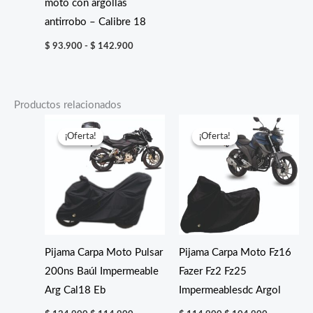
moto con argollas
antirrobo – Calibre 18
Rango
$
93.900
-
$
142.900
de
precios:
desde
$ 93.900
hasta
Productos relacionados
$ 142.900
¡Oferta!
¡Oferta!
¡Oferta!
¡Oferta!
Pijama Carpa Moto Pulsar
Pijama Carpa Moto Fz16
200ns Baúl Impermeable
Fazer Fz2 Fz25
Arg Cal18 Eb
Impermeablesdc Argol
El
El
El
El