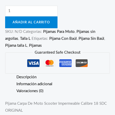
Pijama
Impermeable
AÑADIR AL CARRITO
Para
Moto
SKU:
N/D
Categorías:
Pijamas Para Moto
,
Pijamas sin
Scooter
argollas
,
Talla L
Etiquetas:
Pijama Con Baúl
,
Pijama Sin Baúl
,
-
Pijama talla L
,
Pijamas
Calibre
Guaranteed Safe Checkout
18
cantidad
Descripción
Información adicional
Valoraciones (0)
Pijama Carpa De Moto Scooter Impermeable Calibre 18 SDC
ORIGINAL