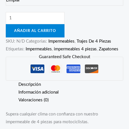
Limpiar
Traje
impermeable
AÑADIR AL CARRITO
para
moto
SKU:
N/D
Categorías:
Impermeables
,
Trajes De 4 Piezas
de
Etiquetas:
Impermeables
,
impermeables 4 piezas
,
Zapatones
4
Guaranteed Safe Checkout
piezas
-
Calibre
Descripción
18
Información adicional
cantidad
Valoraciones (0)
Supera cualquier clima con confianza con nuestro
impermeable de 4 piezas para motociclistas.