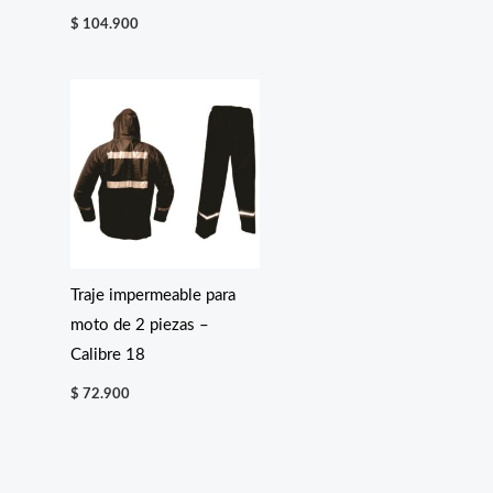
de
$
104.900
precios:
desde
$ 74.900
hasta
$ 79.900
Traje impermeable para
moto de 2 piezas –
Calibre 18
$
72.900