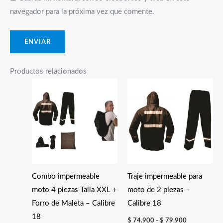
navegador para la próxima vez que comente.
Productos relacionados
Combo impermeable
Traje impermeable para
moto 4 piezas Talla XXL +
moto de 2 piezas –
Forro de Maleta – Calibre
Calibre 18
18
Rango
$
74.900
-
$
79.900