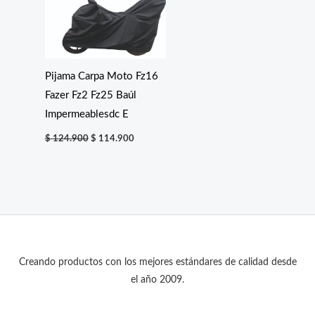
Pijama Carpa Moto Fz16
Fazer Fz2 Fz25 Baúl
Impermeablesdc E
El
El
$
124.900
$
114.900
precio
precio
original
actual
era:
es:
$ 124.900.
$ 114.900.
Creando productos con los mejores estándares de calidad desde
el año 2009.