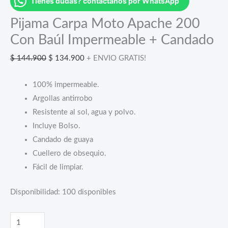
Tienes dudas? contáctanos por WhatsApp
Pijama Carpa Moto Apache 200
Con Baúl Impermeable + Candado
El
El
$
144.900
$
134.900
+ ENVIO GRATIS!
precio
precio
100% impermeable.
original
actual
Argollas antirrobo
era:
es:
Resistente al sol, agua y polvo.
$ 144.900.
$ 134.900.
Incluye Bolso.
Candado de guaya
Cuellero de obsequio.
Fácil de limpiar.
Disponibilidad:
100 disponibles
Pijama