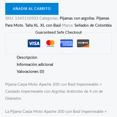
Carpa
AÑADIR AL CARRITO
Moto
Apache
SKU:
1345110503
Categorías:
Pijamas con argollas
,
Pijamas
200
Para Moto
,
Talla XL
,
XL con Baúl
Marca:
Sellados de Colombia
Con
Guaranteed Safe Checkout
Baúl
Impermeable
+
Descripción
Candado
Información adicional
cantidad
Valoraciones (0)
Pijama Carpa Moto Apache 200 con Baúl Impermeable +
Candado Impermeable con Argollas Antirrobo de 4 cm de
Diámetro
La Pijama Carpa Moto Apache 200 con Baúl Impermeable +