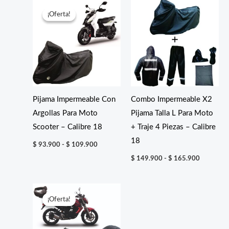
¡Oferta!
¡Oferta!
Pijama Impermeable Con
Combo Impermeable X2
Argollas Para Moto
Pijama Talla L Para Moto
Scooter – Calibre 18
+ Traje 4 Piezas – Calibre
18
Rango
$
93.900
-
$
109.900
de
Rango
precios:
$
149.900
-
$
165.900
de
desde
precios:
$ 93.900
desde
hasta
$ 149.90
$ 109.900
hasta
¡Oferta!
¡Oferta!
$ 165.90